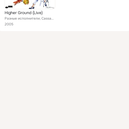
Higher Ground (Live)
Разные исполнители, Cassandra Wilson, Afro Latin Jazz Orchestra, James Taylor, Buckwheat Zydeco, Marcus Roberts, The Jordan Fami...
2005