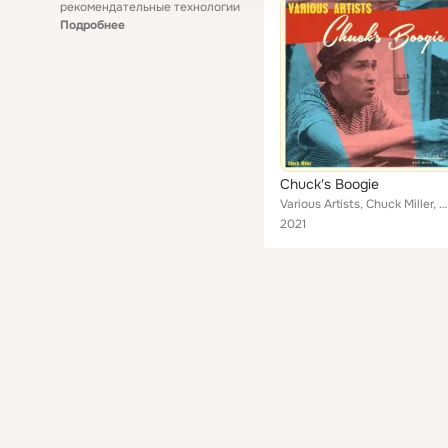
рекомендательные технологии
Подробнее
Chuck's Boogie
Various Artists, Chuck Miller, Mike Patterson, The Panics, Billy (Echo) Adkinson, The Dual Tones, Randy Meeks, Jimmy Elledge, Du...
2021