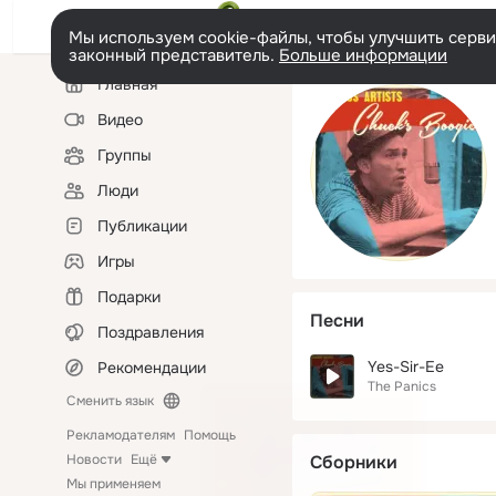
Мы используем cookie-файлы, чтобы улучшить сервис
законный представитель.
Больше информации
Левая
Главная
колонка
Видео
Группы
Люди
Публикации
Игры
Подарки
Песни
Поздравления
Yes-Sir-Ee
Рекомендации
The Panics
Сменить язык
Рекламодателям
Помощь
Новости
Ещё
Сборники
Мы применяем