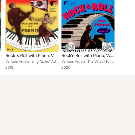
Rock & Roll with Piano, Vol. 9
Rock'n'Roll with Piano, Vol. 7
Various Artists, Billy "Echo" Adkinson, Chuck Henderson, Chuck Miller, Blaine Smith, Mike Patterson, The Panics, The Dual Tones,...
Various Artists, The Versa-Tones, Larry Kemp, Joe Griffith, Jimmy Nelis, Conrad Frelly, The Panics, Floyd Brown, Paul Wyatt, Ted...
2012
2020