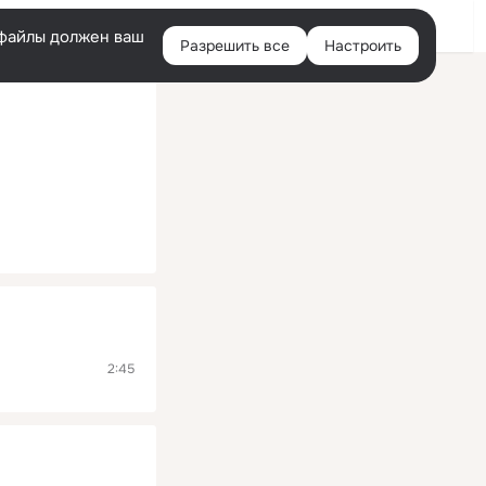
Помощь
Войти
й
e-файлы должен ваш
Разрешить все
Настроить
Правая
колонка
2:45