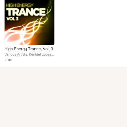
High Energy Trance, Vol. 3
Various Artists, Kenidel Lopez, Thomas Datt, Peetu S, Niklas Grosswald, Starlett, John O'Callaghan, Will Atkinson, Stenna, Activ...
2010