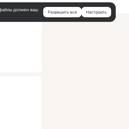
Помощь
Войти
й
e-файлы должен ваш
Разрешить все
Настроить
Правая
колонка