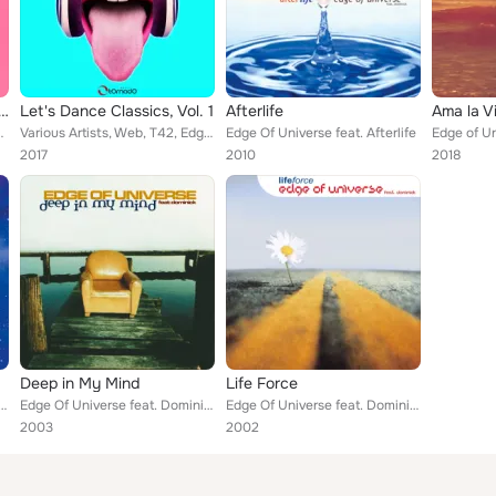
 Dance Classics, Vol. 2
Let's Dance Classics, Vol. 1
Afterlife
Ama la V
2 People, The Trees, T42, Edge Of Universe, Ele...
Various Artists, Web, T42, Edge Of Universe, Captain Joy, Dj Ensaime, DJ Lhasa, Basic Connection, Quiki, Love Touch, Dj Seelk, I...
Edge Of Universe feat. Afterlife
2017
2010
2018
Deep in My Mind
Life Force
 Universe feat. Dominick
Edge Of Universe feat. Dominick
Edge Of Universe feat. Dominick
2003
2002