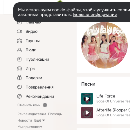
Мы используем cookie-файлы, чтобы улучшить сервис
законный представитель.
Больше информации
Левая
Главная
колонка
Видео
Группы
Люди
Публикации
Игры
Подарки
Песни
Поздравления
Life Force
Рекомендации
Edge Of Universe
fea
Сменить язык
Afterlife (Pooper 
Рекламодателям
Помощь
Edge Of Universe
fea
Новости
Ещё
Мы применяем