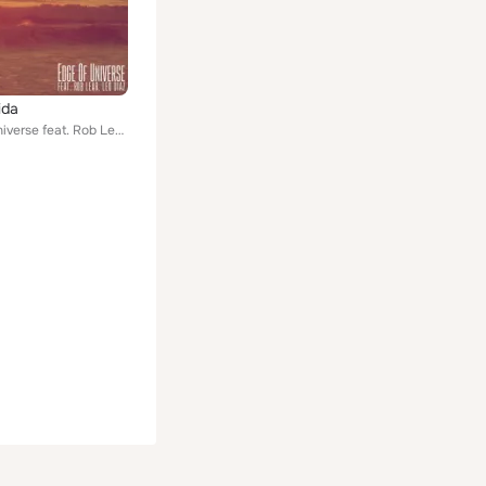
ida
Edge of Universe feat. Rob Lear, Leo Diaz