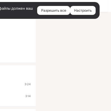
Помощь
Войти
й
e-файлы должен ваш
Разрешить все
Настроить
Правая
колонка
3:24
3:14