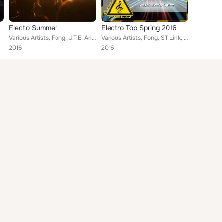
Electo Summer
Electro Top Spring 2016
Various Artists, Fong, U.T.E, Aries Vega, Stupidfacedd, Mazurenko, Owen Star, Reallyvary, ST Lirik, DJ Gravity, Pafloff, Vensen
Various Artists, Fong, ST Lirik, DJ Gravity, Summet, Dj Suvinir, Aries Vega, U.T.E, Stupidfacedd, Mazurenko, Owen Star, Reallyva...
2016
2016