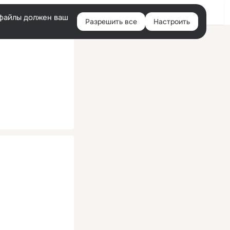
Помощь
Войти
й
e-файлы должен ваш
Разрешить все
Настроить
Правая
колонка