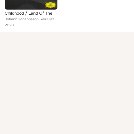
Childhood / Land Of The Young
Jóhann Jóhannsson, Yair Elazar Glotman, Robert Aiki Aubrey Lowe, Else Torp, Kate Macoboy, Viktor Orri Árnason, Budapest Art Orch...
2020