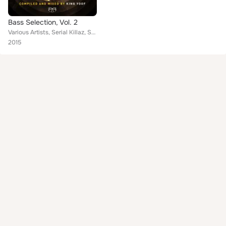
Bass Selection, Vol. 2
Various Artists, Serial Killaz, Skanx, Rhythm Riders, King Yoof, Aries, Madd Inc, Tuff & Powa feat. Jah Mirikle, Mr Williamz, Ra...
2015