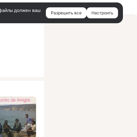
Помощь
Войти
й
e-файлы должен ваш
Разрешить все
Настроить
Правая
колонка