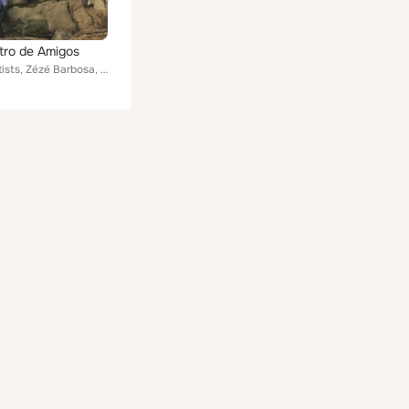
ro de Amigos
Various Artists, Zézé Barbosa, Nando Quental, Zé Orlando, Djô, Casemiro, Kabaró