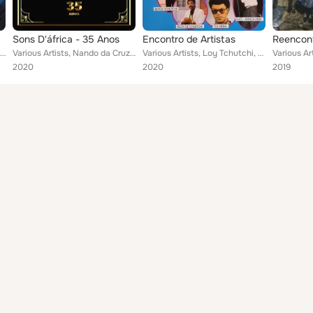
Sons D'áfrica - 35 Anos
Encontro de Artistas
Reencont
Various Artists, Sãozinha Fonseca, Dany Silva, Armando di Pina, Miri Lobo, Betina Lopes, Bétina Lopes, Bana, Jacqueline Fortes, ...
Various Artists, Nando da Cruz, Luis Morais, Camilo Domingos, Leonel Almeida, África Tentação, Emoções Africanas, Justino Delaga...
Various Artists, Loy Tchutchi, Nuno Santos, Zé Orlando, Djô, Pedro Ramos, Blyc Tchutchi, José Lino, Toi Vieira
2020
2020
2019