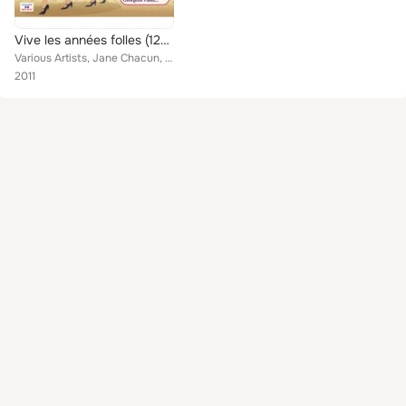
Vive les années folles (125 Succès)
Various Artists, Jane Chacun, Guy Berry, Mistinguett, Parisys, Paule Desjardins, Robert Marino, Maurice Chevalier, Léon Raiter, ...
2011