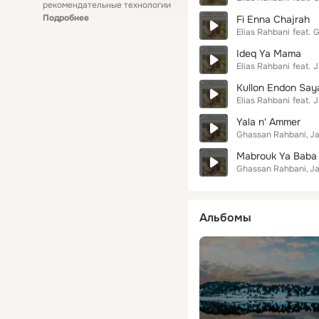
рекомендательные технологии
Подробнее
Fi Enna Chajrah
Elias Rahbani
feat.
G
Ideq Ya Mama
Elias Rahbani
feat.
J
Kullon Endon Say
Elias Rahbani
feat.
J
Yala n' Ammer
Ghassan Rahbani
Ja
Mabrouk Ya Baba
Ghassan Rahbani
Ja
Альбомы