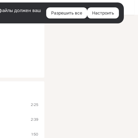
Помощь
Войти
й
e-файлы должен ваш
Разрешить все
Настроить
Правая
колонка
2:25
2:39
1:50