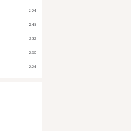
2:04
2:48
2:32
2:30
2:24