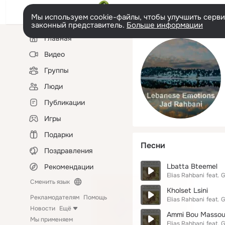
Мы используем cookie-файлы, чтобы улучшить сервис
законный представитель.
Больше информации
Левая
Главная
колонка
Видео
Группы
Люди
Публикации
Игры
Подарки
Песни
Поздравления
Lbatta Bteemel
Рекомендации
Elias Rahbani
feat.
G
Сменить язык
Kholset Lsini
Рекламодателям
Помощь
Elias Rahbani
feat.
G
Новости
Ещё
Ammi Bou Masso
Мы применяем
Elias Rahbani
feat.
G