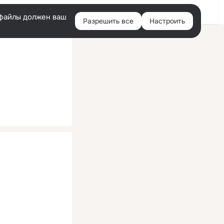
Помощь
Войти
й
e-файлы должен ваш
Разрешить все
Настроить
Правая
колонка