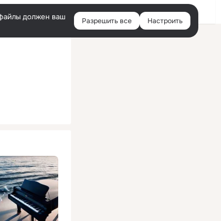
Помощь
Войти
й
e-файлы должен ваш
Разрешить все
Настроить
Правая
колонка