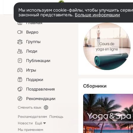
Мы используем cookie-файлы, чтобы улучшить сервис
законный представитель.
Больше информации
Левая
Главная
колонка
Видео
Группы
Люди
Публикации
Игры
Подарки
Сборники
Поздравления
Рекомендации
Сменить язык
Рекламодателям
Помощь
Новости
Ещё
Мы применяем