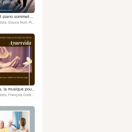
Nature et piano sommeil - Sélection de musique idéale pour la méditation nidra et favoriser le sommeil profond
Various Artists, Douce Nuit, Madame Tuina, Noémie Lune, Les Chakras, Fréquence Bonheur, Madame Tuina Zen, Sophie Am
Ayurvéda, la musique pour les rituels du matin - New age ambient pour méditer et faire du yoga
Various Artists, François Dodret, Gerard Guerì, Camille Enyal, Claudette Calmante, Lucie Camille, Coffret Relais, Madame Tuina, ...