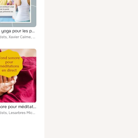
Cours de yoga pour les personnes âgées: Musique douce pour pratiquer yoga sur chaise, améliorer la santé mentale et physique, pr...
Various Artists, Xavier Calme, Oasis de Yoga, Ayurveda Ledonne, Jean-Luc Guillaume, Gaia Liparoux, Anne de l'Aube, Léa Deloffre,...
Fond sonore pour méditations en direct
Various Artists, Lesarbres Michelle, L'eau et la terre, Madame Tuina, Lola Durand, Camille Enyal, Guillaume Guérison, Claudette ...