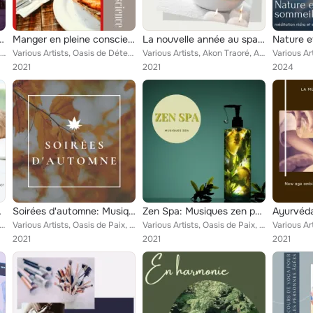
s relaxantes pour retraite de yoga et spa massage
Manger en pleine conscience - Musique pour calmer l'esprit et faire face au régime, playlist pour la cuisine
La nouvelle année au spa salon: Musique d'ambiance pour bain spécial, massages curatifs et soins de beauté
Various Artists, Angéline Nidra, Madame Tuina, Oasis de Yoga, Claudette Kaur, Gaia Lavina, Oasis de Luxe, Spa de Luxe
Various Artists, Oasis de Détente et Relaxation, Oasis de Méditation, Xavier Calme, François Dodret, Léonard C. Marais, Fauteuil...
Various Artists, Akon Traoré, Anne-Lise La Rouge, Paisible Matin, État d'Esprit, Au Naturel, Fauteuil Relaxation, Lucie Camille,...
2021
2021
2024
l'esprit au sommeil
Soirées d'automne: Musiques malinconiques pour les lectures des soirées d'automne
Zen Spa: Musiques zen pour la chambre de massage
 Fleurs de Printemps, Madame Tuina, Gaia Lecleck, Dominique Mantra, Louise Dodo, Paisible Matin, État d'Esprit, ...
Various Artists, Oasis de Paix, Adrienne Bechard, Xavier Calme, Paisible Matin, Fréquence Bonheur, Detente Lolita, Julie Boudon,...
Various Artists, Oasis de Paix, Coffret Relais, Madame Tuina, Coffret harmonie, État d'Esprit, Charlotte Guérir, Ayurveda Ledonn...
2021
2021
2021