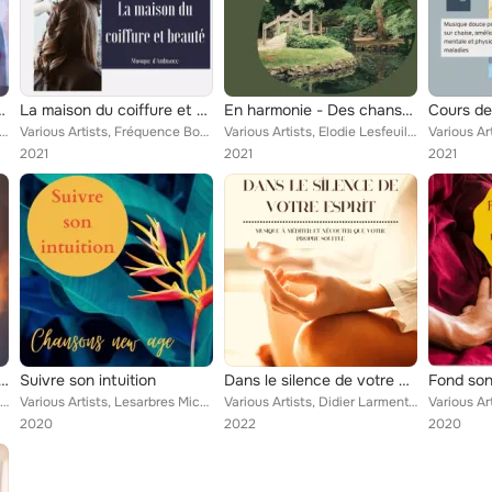
réparer le patient à l'opération, infuser calme et positivité
La maison du coiffure et beauté - Musique d'ambiance pour se détendre au salon de beauté
En harmonie - Des chansons new age relaxantes à utiliser comme musique de fond pour vous reposer et vous vider l'esprit
 Paisible Matin, Fréquence Bonheur, Ayurveda Ledonne, Anne de l'Aube, Coffret Bien-être Enyalie, Ambiance Détent...
Various Artists, Fréquence Bonheur, Nicolas et Annelise, Toulouche Laureque, Coffret Bien-être Enyalie, Lesarbres Michelle, Coff...
Various Artists, Elodie Lesfeuilles, Calme Allaire, Camille Enyal, État d'Esprit, Jean-Luc Guillaume, Lucie Camille, Coffret Bie...
2021
2021
2021
rs: Sonorités agreables pour calmer l'esprit, apaiser l'anxieté
Suivre son intuition
Dans le silence de votre esprit: Musique à méditer et n'écouter que votre propre souffle
Various Artists, Coffret Relais, Lorette Chakra, Madame Tuina, Messiers Lament, Camille Enyal, État d'Esprit, Madame Tuina Zen
Various Artists, Lesarbres Michelle, Coffret Relais, Madame Tuina, Sere Nite, Paisible Matin, Lola Durand, L'esprit de Shiva, Ét...
Various Artists, Didier Larment, Coffret Relais, Madame Tuina, État d'Esprit, Jean-Luc Guillaume, Anne de l'Aube, Carl Morel, Am...
2020
2022
2020