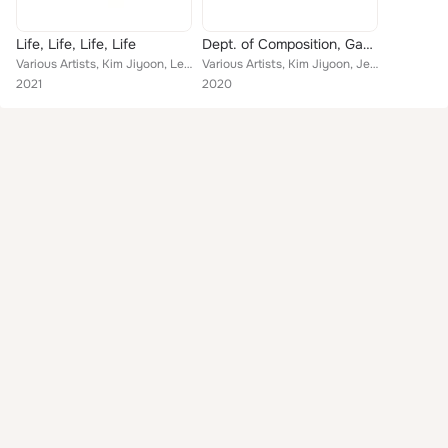
Life, Life, Life, Life
Dept. of Composition, Gachon Univ.: Young Winter
Various Artists, Kim Jiyoon, Lee Yu Bin, Lee Eungjin, Kim Yeonsu, CHANYI, Socket und Plug, Kwon Suyeon, CMH, Park Seojeong
Various Artists, Kim Jiyoon, Jeong Wooseong, Park Hyeon, Jeong Seonmin, Kim Yeonsu, Lee Eungjin, CHANYI, Kwon Suyeon, Lee Jae-Go...
2021
2020