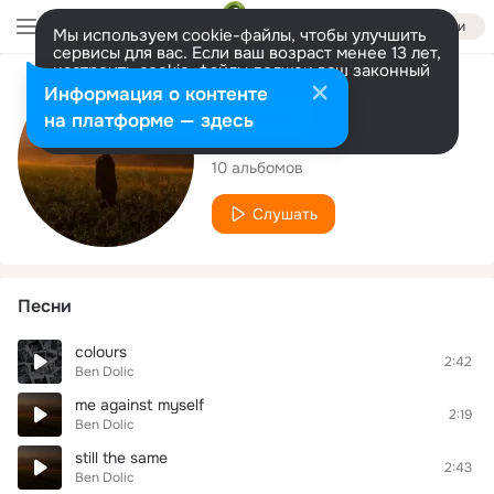
Войти
Мы используем cookie-файлы, чтобы улучшить
сервисы для вас. Если ваш возраст менее 13 лет,
настроить cookie-файлы должен ваш законный
представитель.
Больше информации
Исполнитель
Информация о контенте
Разрешить все
Настроить
на платформе — здесь
Ben Dolic
10 альбомов
Слушать
Песни
colours
2:42
Ben Dolic
me against myself
2:19
Ben Dolic
still the same
2:43
Ben Dolic