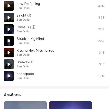
how i'm feeling
3:30
Ben Dolic
alright
3:23
Ben Dolic
Come By
2:32
Ben Dolic
Stuck in My Mind
2:53
Ben Dolic
Kissing Her, Missing You
3:18
Ben Dolic
Breakaway
3:16
Ben Dolic
headspace
3:10
Ben Dolic
Альбомы