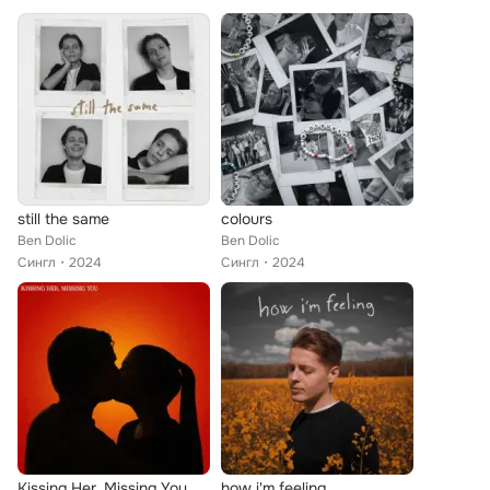
still the same
colours
Ben Dolic
Ben Dolic
Сингл
2024
Сингл
2024
Kissing Her, Missing You
how i'm feeling