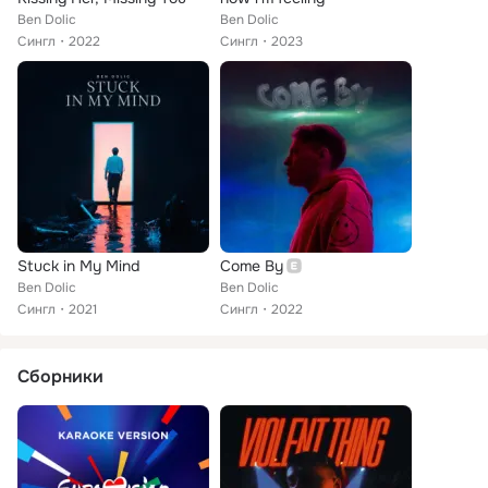
Ben Dolic
Ben Dolic
Сингл
2022
Сингл
2023
Stuck in My Mind
Come By
Ben Dolic
Ben Dolic
Сингл
2021
Сингл
2022
Сборники