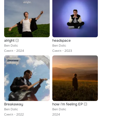
alright
headspace
Ben Dolic
Ben Dolic
Сингл
2024
Сингл
2023
Breakaway
how i'm feeling EP
Ben Dolic
Ben Dolic
Сингл
2022
2024