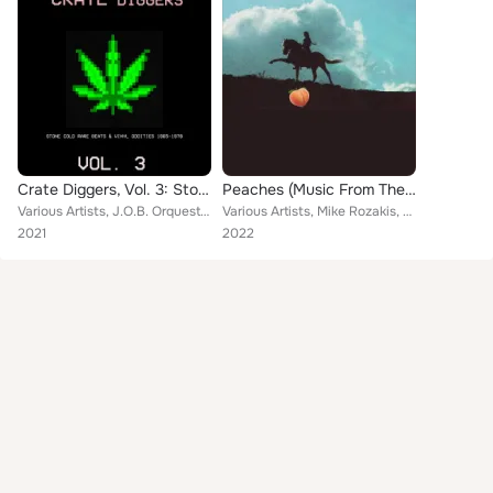
Crate Diggers, Vol. 3: Stone Cold Rare Beats & Vinyl Oddities 1965-1978
Peaches (Music From The Motion Picture)
Various Artists, J.O.B. Orquestra, Assad Khoury, Gianni Mazza, Cedric Brooks, Claude Thomain, Emphasis, Juan Demonio, Al "Man" M...
Various Artists, Mike Rozakis, Don Harper, Mary Saxton, Baligh Hamdi, Juan Demonio, Toni Van Duyne, The Cool-Notes, Orchestra Co...
2021
2022