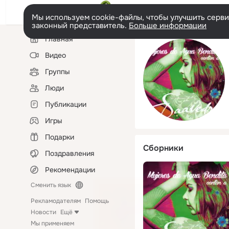
Мы используем cookie-файлы, чтобы улучшить сервис
законный представитель.
Больше информации
Левая
Главная
колонка
Видео
Группы
Люди
Публикации
Игры
Подарки
Сборники
Поздравления
Рекомендации
Сменить язык
Рекламодателям
Помощь
Новости
Ещё
Мы применяем