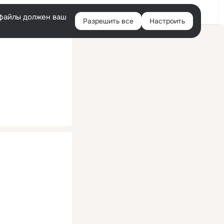
Помощь
Войти
й
e-файлы должен ваш
Разрешить все
Настроить
Правая
колонка