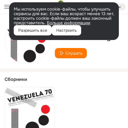
Войти
Мы используем cookie-файлы, чтобы улучшить
сервисы для вас. Если ваш возраст менее 13 лет,
настроить cookie-файлы должен ваш законный
представитель.
Больше информации
Исполнитель
Разрешить все
Настроить
Fernando Yvosky
Слушать
Сборники