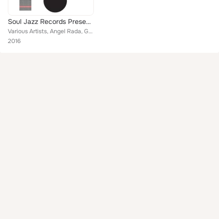
Soul Jazz Records Presents Venezuela 70: Cosmic Visions of a Latin American Earth: Venezuelan Experimental Rock in the 1970S
Various Artists, Angel Rada, Grupo C.I.M., Pablo Schneider, Miguel Angel Fuster, Fernando Yvosky, Apocalipsis, Aldemaro Romero, ...
2016