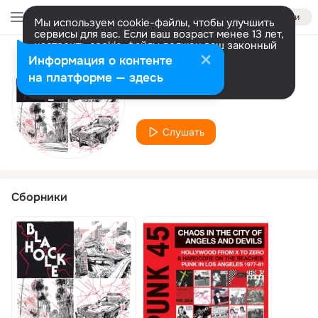
Войти
Мы используем cookie-файлы, чтобы улучшить
сервисы для вас. Если ваш возраст менее 13 лет,
настроить cookie-файлы должен ваш законный
представитель.
Больше информации
Информация о контенте
Исполнитель
Разрешить все
Настроить
на платформе — здесь
The Dils
Слушать
Сборники