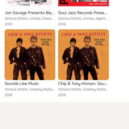
Jon Savage Presents Black Hole - Californian Punk 1977-80
Soul Jazz Records Presents Punk 45: Chaos in the City of Angels and Devils (Hollywood from X to Zero & Hardcore on the Beaches: ...
Various Artists, Urinals, Dead Kennedys, The Avengers, The Offs, The Sleepers, Middle Class, The Randoms, The Germs, The Zeros, ...
Various Artists, Urinals, Agent Orange, The Deadbeats, The Hollywood Squares, The Middle Class, Randoms, The Zeros, Germs, Eyes,...
2010
2016
Sounds Like Music
Chip & Tony Kinman: Sounds Like Music
Various Artists, Cowboy Nation, Rank And File, The Dils, Blackbird
Various Artists, Cowboy Nation, Rank And File, The Dils, Blackbird
2019
2019