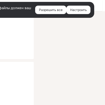
Помощь
Войти
й
e-файлы должен ваш
Разрешить все
Настроить
Правая
колонка