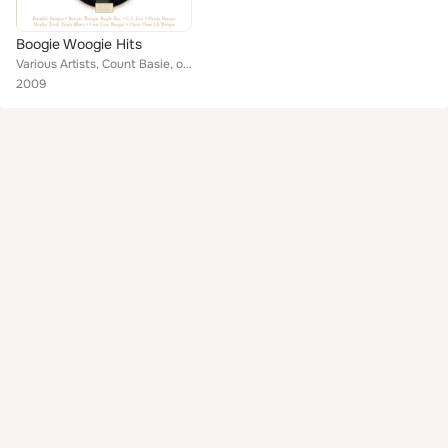
Boogie Woogie Hits
Various Artists, Count Basie, orchestra & piano, Jay McShann Trio, Pete Johnson, Jerry Murad's Harmonicats, Henry "Red" Allen, G...
2009