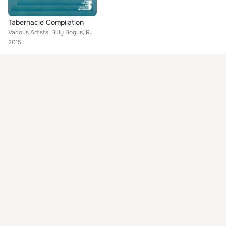
Tabernacle Compilation
Various Artists, Billy Bogus, Rotciv, Kelton Prima, Space Ranger, Loudtone, Richard Rossa, Discodromo, Mushrooms Project, Kael M...
2015