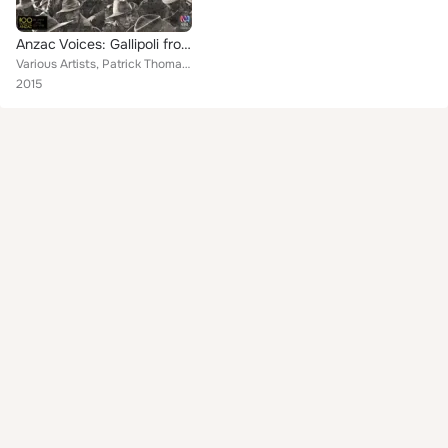
Anzac Voices: Gallipoli from Those Who Were There
Various Artists, Patrick Thomas, Andrew Greene, Jeffrey Tate, Sally Whitwell, Adelaide Symphony Orchestra, Stuart Challender, Be...
2015