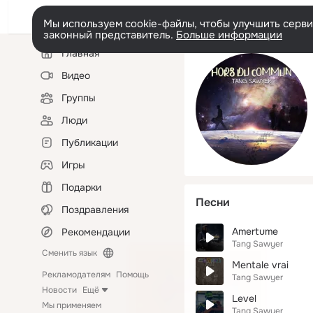
Мы используем cookie-файлы, чтобы улучшить сервис
законный представитель.
Больше информации
Левая
Главная
колонка
Видео
Группы
Люди
Публикации
Игры
Подарки
Песни
Поздравления
Amertume
Рекомендации
Tang Sawyer
Сменить язык
Mentale vrai
Рекламодателям
Помощь
Tang Sawyer
Новости
Ещё
Level
Мы применяем
Tang Sawyer