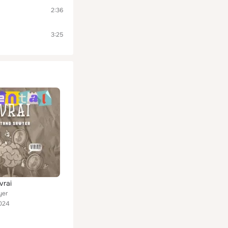
2:36
3:25
vrai
yer
024