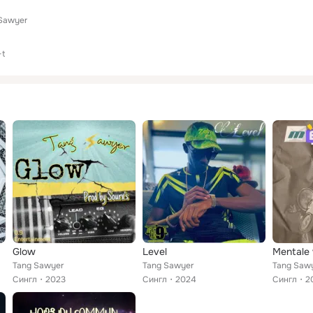
Sawyer
-t
Glow
Level
Mentale 
Tang Sawyer
Tang Sawyer
Tang Saw
Сингл
2023
Сингл
2024
Сингл
2