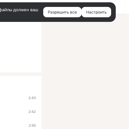
Помощь
Войти
й
e-файлы должен ваш
Разрешить все
Настроить
Правая
колонка
2:43
2:42
2:55