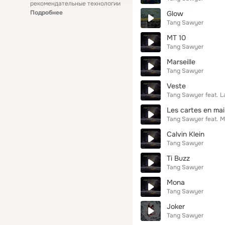
рекомендательные технологии
Подробнее
Glow
Tang Sawyer
MT 10
Tang Sawyer
Marseille
Tang Sawyer
Veste
Tang Sawyer
feat.
L
Les cartes en ma
Tang Sawyer
feat.
M
Calvin Klein
Tang Sawyer
Ti Buzz
Tang Sawyer
Mona
Tang Sawyer
Joker
Tang Sawyer