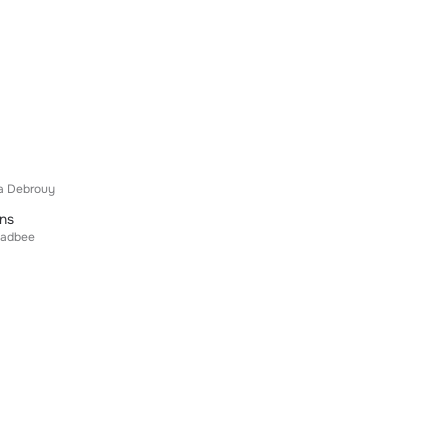
a Debrouy
ins
adbee