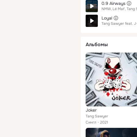
0.9 Airways
NMW
Lé Mat'
Tang 
Loyal
Tang Sawyer
feat.
J
Альбомы
Joker
Tang Sawyer
Сингл
2021