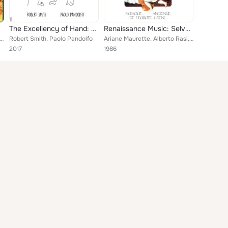
. C.
The Excellency of Hand: English Viola da Gamba Duos
Renaissance Music: Selva di Varii Passaggi
lav Gorset, Paolo Pandolfo, Rolf Lislevand
Robert Smith, Paolo Pandolfo
Ariane Maurette, Alberto Rasi, Paolo Pandolfo
2017
1986