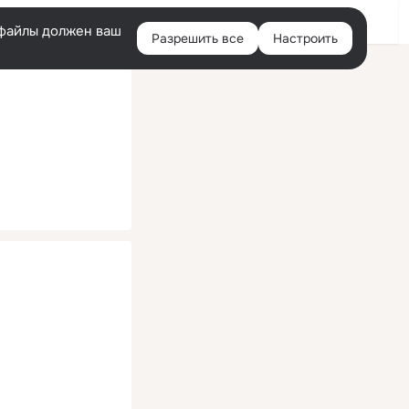
Помощь
Войти
й
e-файлы должен ваш
Разрешить все
Настроить
Правая
колонка