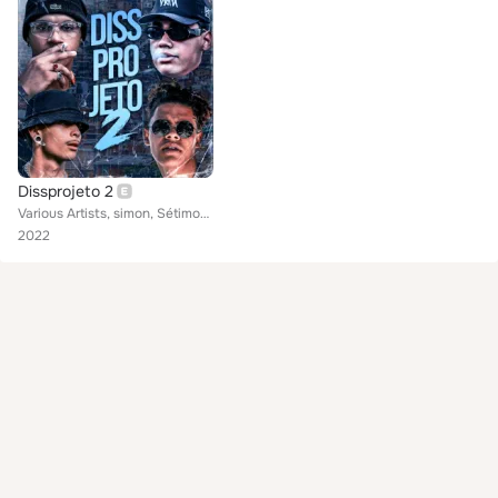
Dissprojeto 2
Various Artists, simon, Sétimos, Alemão, use acuca
2022