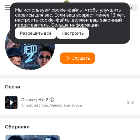
Войти
Мы используем cookie-файлы, чтобы улучшить
сервисы для вас. Если ваш возраст менее 13 лет,
настроить cookie-файлы должен ваш законный
представитель.
Больше информации
Исполнитель
Разрешить все
Настроить
Sétimos
Слушать
Песни
Dissprojeto 2
5:13
Simon
Sétimos
Alemão
use acuca
Сборники