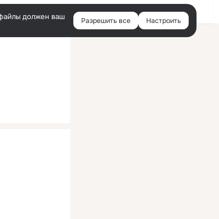
Помощь
Войти
й
e-файлы должен ваш
Разрешить все
Настроить
Правая
колонка