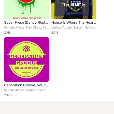
Super Fresh (Dance Rhythms for DJ's Only)
House Is Where The Heart Is, Vol. 3
Various Artists, Man Dingo, Patrik Ncino, Zachary Hills, Guar Ja, Victor Arman, Real Syth, Dyba, Makako, Ceri Parry, Vitamin Alp...
Various Artists, System 4, Carlos Garcia, House Lovers, Rich One, Steve Waxmann, Guar Ja, Bryan Goldberg, Frankye Florence, Silv...
2018
2018
Generation Groove, Vol. 2 (The House Sessions)
Various Artists, House Lovers, Jerry Ropero, Second Floor, Guar Ja, Underground Diffusion, Steven Shaw, Ed Lee, Richard Rochefel...
2020