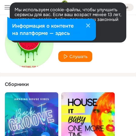
Войти
Мы используем cookie-файлы, чтобы улучшить
сервисы для вас. Если ваш возраст менее 13 лет,
настроить cookie-файлы должен ваш законный
представитель.
Больше информации
Информация о контенте
Исполнитель
Разрешить все
Настроить
на платформе — здесь
Guar Ja
Слушать
Сборники