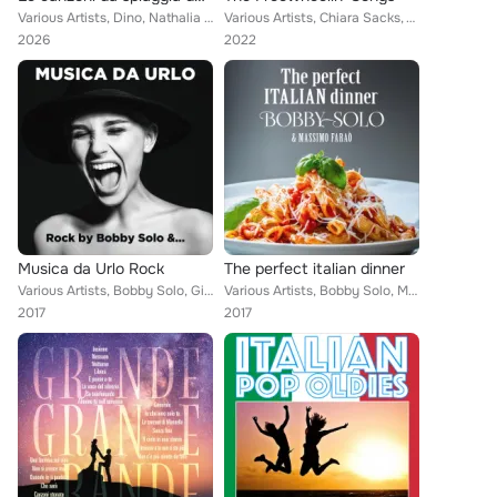
Various Artists, Dino, Nathalia Sales, Ivan Cattaneo, Bobby Solo, La Dolce Vita Jazz Quartet, Casanova Venice Ensemble, Giuliana...
Various Artists, Chiara Sacks, Veronica Marchi, Alan Farrington, Nika, Bobby Solo, Barbara Belloni Band, Massimo Faraò Trio feat...
2026
2022
Musica da Urlo Rock
The perfect italian dinner
Various Artists, Bobby Solo, Giorgio Antoniazzi, Luca Olivieri, Davide Jazz Man, Luca Velletri feat. Antenore Adami, Marco Quagl...
Various Artists, Bobby Solo, Massimo Faraò Trio feat. Giorgio Antoniazzi, Antenore Adami, Luca Olivieri, Davide Jazz Man, Stefan...
2017
2017