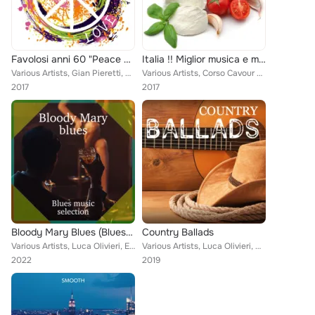
Favolosi anni 60 "Peace & love", Balla linda, non è francesca
Italia !! Miglior musica e miglior cibo...
Various Artists, Gian Pieretti, Dino, Bobby Solo, I Kings, Cheryl Porter, Roberto Genovesi, The Rokes, Jimmy Cobb Italian Trio, ...
Various Artists, Corso Cavour 42, Bobby Solo, Cheryl Porter, Jimmy Cobb Italian Trio, Massimo Faraò Trio, Giulia Lorvich feat. O...
2017
2017
Bloody Mary Blues (Blues music selection)
Country Ballads
Various Artists, Luca Olivieri, Enrico Santacatterina, Barbara Belloni Band, Elvis Presley, Jesse James, Don Reid, JPB John Papa...
Various Artists, Luca Olivieri, Bobby Solo, Don Reid feat. Paul Millns, Antenore Adami, Davide Jazz Man, Giorgio Antoniazzi, Luc...
2022
2019