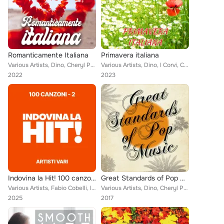
Romanticamente Italiana
Primavera italiana
Various Artists, Dino, Cheryl Porter, Costanzo del Pinto, Gino Santercole, Vanessa Tagliabue Yorke, Anna Maria Castelli, Gino Pa...
Various Artists, Dino, I Corvi, Cheryl Porter, Sacro e Profano, Grilli, The Rokes, Tonino De I Camaleonti, Jimmy Cobb Italian Tr...
2022
2023
Indovina la Hit! 100 canzoni - 2
Great Standards of Pop Music
Various Artists, Fabio Cobelli, I Corvi, Karo, Silvia Mezzanotte, The Rokes, Rossana Casale, Loredana Errore, Mirko, Bobby Solo,...
Various Artists, Dino, Cheryl Porter, Denise King, Jimmy Cobb Italian Trio, Ridillo, Bobby Solo, Giulia Lorvich, Massimo Faraò T...
2025
2017