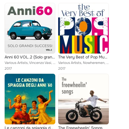
Anni 60 VOL.2 (Solo grandi successi)
The Very Best of Pop Music
Various Artists, Vincenzo Vasi, Dino, Bobby Solo, Cheryl Porter, I Kings, Le Ombre, Massimo Luca, Edda, The Rokes, Massimo Faraò...
Various Artists, Nowheremen, Camera Soul, Bobby Solo, Denise King, Marbos, Giona e i Mercenari, The Rokes, Massimo Faraò Trio fe...
2017
2017
Le canzoni da spiaggia degli anni '60
The Freewheelin' Songs