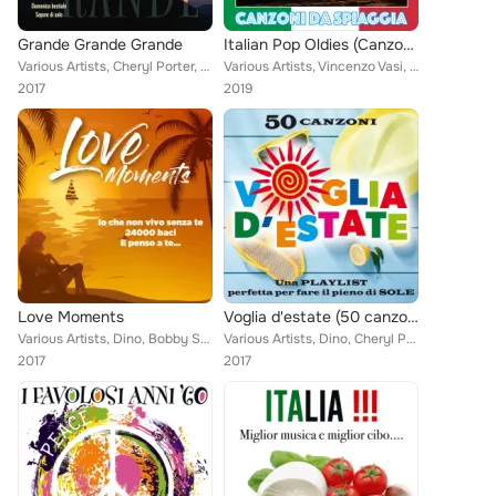
Grande Grande Grande
Italian Pop Oldies (Canzoni Da Spiaggia)
Various Artists, Cheryl Porter, Bobby Solo, Jimmy Cobb Italian Trio, Massimo Faraò Trio, Giulia Lorvich feat. Orchestra Valle D'...
Various Artists, Vincenzo Vasi, Dino, Corso Cavour 42, I Corvi, Cheryl Porter, Sacro e Profano, Gino Santercole, The Rokes, Ridi...
2017
2019
Love Moments
Voglia d'estate (50 canzoni per fare il pieno di sole)
Various Artists, Dino, Bobby Solo, Cheryl Porter, Massimo Luca, Massimo Faraò Trio feat. Orchestra Valle D'Itria, Giorgio Antoni...
Various Artists, Dino, Cheryl Porter, Roberto Genovesi, The Rokes, Jimmy Cobb Italian Trio, Ridillo, Bobby Solo, Nick Luciani, M...
2017
2017