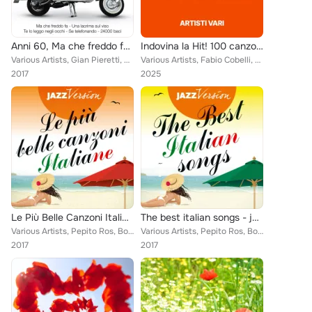
Anni 60, Ma che freddo fa, Una lacrima sul viso, Te lo leggo negli occhi, Se telefonando, 24000 baci
Indovina la Hit! 100 canzoni - 1
Various Artists, Gian Pieretti, Dino, Bobby Solo, Cheryl Porter, I Kings, Massimo Luca, Teddy Reno, The Rokes, Jimmy Cobb Italia...
Various Artists, Fabio Cobelli, Carboidrati, I Corvi, Gino Santercole, Teddy Reno, The Rokes, Loredana Errore, Bobby Solo, Mauro...
2017
2025
Le Più Belle Canzoni Italiane - Jazz Version
The best italian songs - jazz version
Various Artists, Pepito Ros, Bobby Solo, Jimmy Cobb Italian Trio, Massimo Faraò Trio, Giulia Lorvich feat. Giorgio Antoniazzi, A...
Various Artists, Pepito Ros, Bobby Solo, Jimmy Cobb Italian Trio, Massimo Faraò Trio, Giulia Lorvich feat. Giorgio Antoniazzi, A...
2017
2017