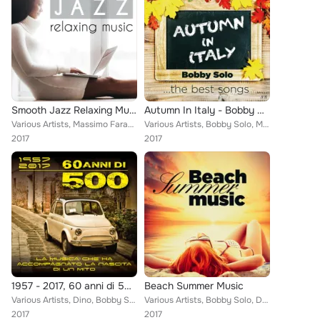
Smooth Jazz Relaxing Music
Autumn In Italy - Bobby Solo
Various Artists, Massimo Faraò, Bobby Solo, Ronnie Jones, Denise King, Massimo Faraò Trio, T.C. Carney III feat. Sandro Gibellin...
Various Artists, Bobby Solo, Massimo Faraò Trio feat. Giorgio Antoniazzi, Antenore Adami, Luca Olivieri, Davide Jazz Man, Stefan...
2017
2017
1957 - 2017, 60 anni di 500 (La musica che ha accompagnato la nascita di un mito)
Beach Summer Music
Various Artists, Dino, Bobby Solo, The Rokes, Massimo Faraò Trio feat. Bobo Facchinetti, Giorgio Antoniazzi, Antenore Adami, Luc...
Various Artists, Bobby Solo, Denise King, Jimmy Cobb Italian Trio, Massimo Faraò Trio, Giulia Lorvich feat. Giorgio Antoniazzi, ...
2017
2017