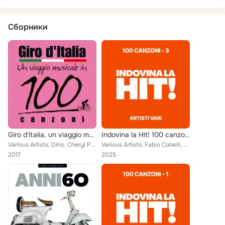
Сборники
Giro d'italia, un viaggio musicale in 100 canzoni
Indovina la Hit! 100 canzoni - 3
Various Artists, Dino, Cheryl Porter, Alberto Radius, Teddy Reno, The Rokes, Jimmy Cobb Italian Trio, Gian Pieretti, Ridillo, Bo...
Various Artists, Fabio Cobelli, Carboidrati, I Corvi, Karo, Gino Santercole, Renzo Rubino, Teddy Reno, Angelo Avarello dei Teppi...
2017
2025