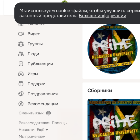
Мы используем cookie-файлы, чтобы улучшить сервис
законный представитель.
Больше информации
Левая
Главная
колонка
Видео
Группы
Люди
Публикации
Игры
Подарки
Сборники
Поздравления
Рекомендации
Сменить язык
Рекламодателям
Помощь
Новости
Ещё
Мы применяем