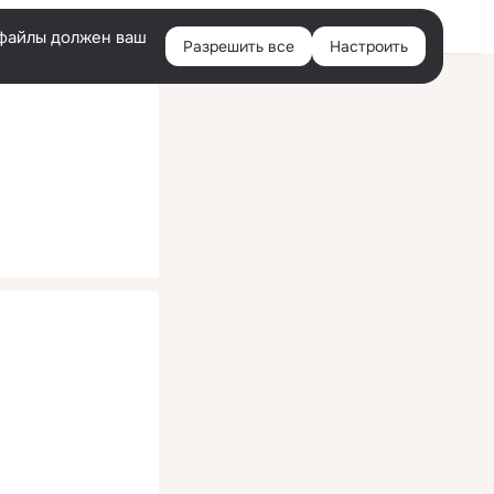
Помощь
Войти
й
e-файлы должен ваш
Разрешить все
Настроить
Правая
колонка