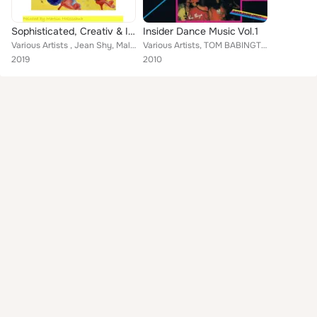
Sophisticated, Creativ & Independent Dance Music from the 20th Century
Insider Dance Music Vol.1
Various Artists , Jean Shy, Malcom McLaren, HOUSE NATION, Rene de Versailles, Delicious, Punch, Marvin Gardens
Various Artists, TOM BABINGTON, HOUSE NATION, Impakt, Beat-A-Max, Gypsy, Italian Syndicate, C.C.C.P., ANYA, Delicious, Punch, Ai...
2019
2010