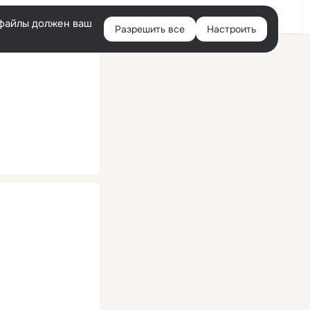
Помощь
Войти
й
e-файлы должен ваш
Разрешить все
Настроить
Правая
колонка