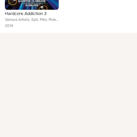
Hardcore Addiction 3
Various Artists, Spit, Milo, Rize & Starr, Ultravibes, Rampant, Eufeion, Nu Foundation, CLSM, Impact, Naggy, DJ Weaver, Lee UHF,...
2014