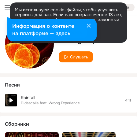
Войти
Мы используем cookie-файлы, чтобы улучшить
сервисы для вас. Если ваш возраст менее 13 лет,
настроить cookie-файлы должен ваш законный
представитель.
Больше информации
Информация о контенте
Исполнитель
Разрешить все
Настроить
на платформе — здесь
Wrong Experience
Слушать
Песни
Rainfall
4:11
Didascalis
feat.
Wrong Experience
Сборники