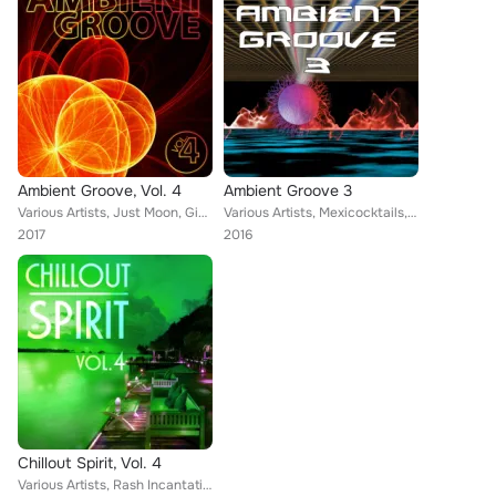
Ambient Groove, Vol. 4
Ambient Groove 3
Various Artists, Just Moon, Giovanni Perini, Eliza, R. Fellini, Animelatine, Didascalis, Khalim, Kenui, Smoker feat. Wrong Exper...
Various Artists, Mexicocktails, G-Men, Giovanni Perini, Jurij Gianluca Ricotti, Origines, Animelatine, Didascalis, Caibedo Islan...
2017
2016
Chillout Spirit, Vol. 4
Various Artists, Rash Incantation, Manyus Joan Eta, New Days, R. Fellini, Macro Flash, Animelatine, Lorena Torres, Armèe de Phun...