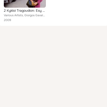
2 Kykloi Tragoudion: Esy Ki An Gineis Ypourgos Ego Tha S' Agapao / Ta Podosfairika
Various Artists, Giorgos Gavalas, Haralambos Garganourakis, Petros Vagiopoulos, Giannis Koutras, Anthi Koufoudaki, Stratos Strat...
2009