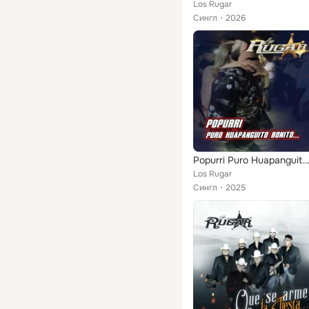
Los Rugar
Сингл
2026
Popurri Puro Huapanguito Bonit
Los Rugar
Сингл
2025