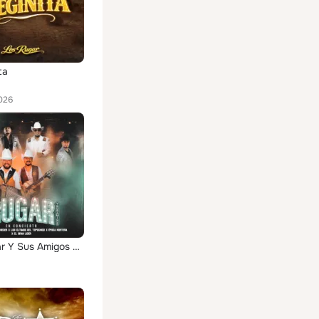
ta
026
Los Rugar Y Sus Amigos En Concierto (Live)