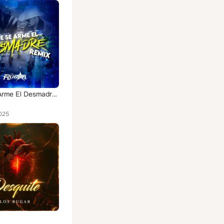
Que Se Arme El Desmadre (Remix)
025