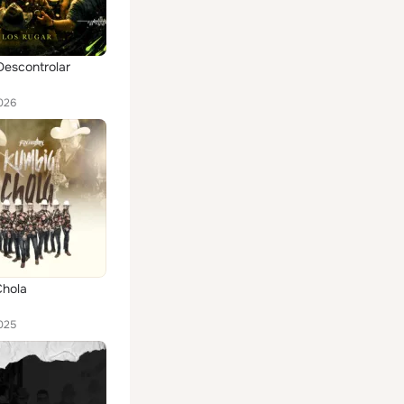
Descontrolar
026
Chola
025