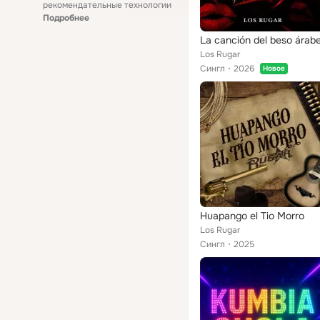
рекомендательные технологии
Подробнее
La canción del beso árab
Los Rugar
Сингл
2026
Новое
Huapango el Tio Morro
Los Rugar
Сингл
2025