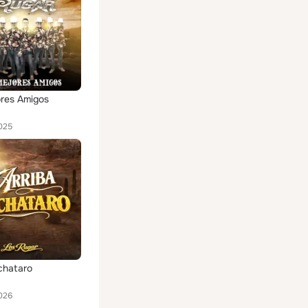
res Amigos
025
ichataro
026