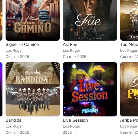
Sigue Tu Camino
Así Fue
Tus Mejo
Los Rugar
Los Rugar
Los Rugar
Сингл
2025
Сингл
2025
Сингл
2
Bandida
Live Session
Arriba P
Los Rugar
Los Rugar
Los Rugar
Сингл
2025
2025
Сингл
2