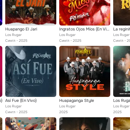
Huapango El Jari
Ingratos Ojos Míos (En Vivo)
La regini
Los Rugar
Los Rugar
Los Rugar
Сингл
2025
Сингл
2025
Сингл
2
o)
Así Fue (En Vivo)
Huapaganga Style
Los Rugar
Los Rugar
Los Rugar
Сингл
2025
2025
2025