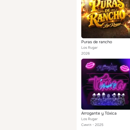
Puras de rancho
Los Rugar
2026
Arrogante y Tóxica
Los Rugar
Сингл
2025