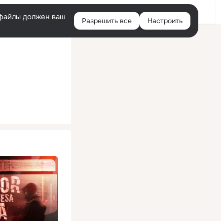
Помощь
Войти
й
e-файлы должен ваш
Разрешить все
Настроить
Правая
колонка