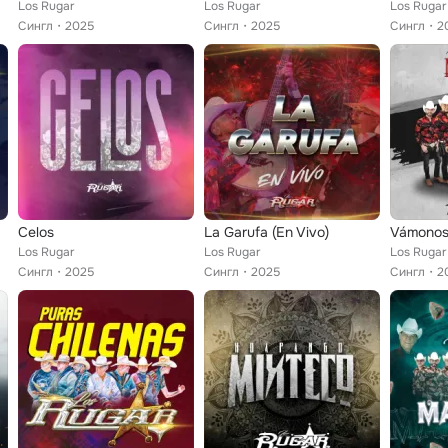
Los Rugar
Los Rugar
Los Rugar
Сингл
2025
Сингл
2025
Сингл
2
o...
Celos
La Garufa (En Vivo)
Vámonos
Los Rugar
Los Rugar
Los Rugar
Сингл
2025
Сингл
2025
Сингл
2