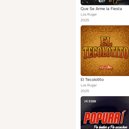
Que Se Arme la Fiesta
Los Rugar
2025
El Tecolotito
Los Rugar
2025