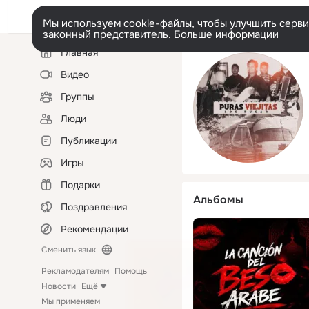
Мы используем cookie-файлы, чтобы улучшить сервис
законный представитель.
Больше информации
Левая
Главная
колонка
Видео
Группы
Люди
Публикации
Игры
Подарки
Альбомы
Поздравления
Рекомендации
Сменить язык
Рекламодателям
Помощь
Новости
Ещё
Мы применяем