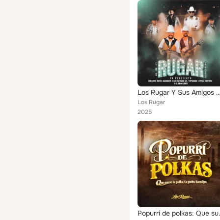
Los Rugar Y Sus Amigos En Concierto 
Los Rugar
2025
Popurrí de polkas: