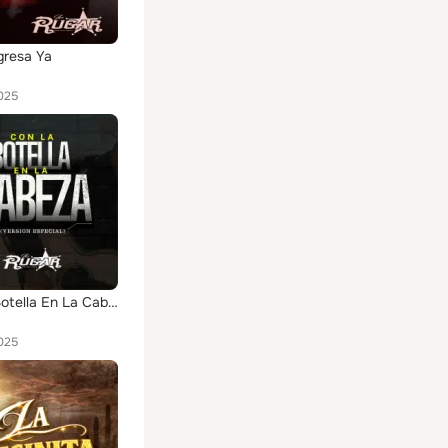
gresa Ya
025
Con La Botella En La Cabeza
025