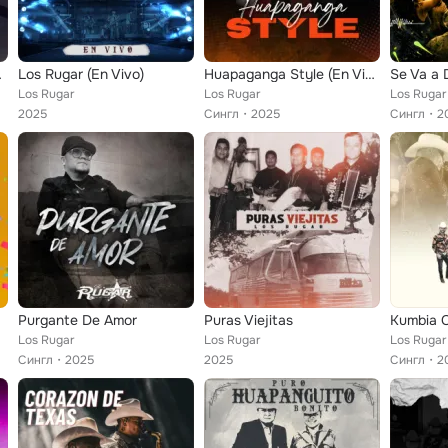
estia/ El Primo Severo (...
Los Rugar (En Vivo)
Huapaganga Style (En Vivo)
Se Va a 
Los Rugar
Los Rugar
Los Rugar
2025
Сингл
2025
Сингл
2
Purgante De Amor
Puras Viejitas
Kumbia 
Los Rugar
Los Rugar
Los Rugar
Сингл
2025
2025
Сингл
2