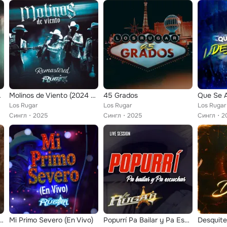
(En Vivo)
Molinos de Viento (2024 Remastered)
45 Grados
Los Rugar
Los Rugar
Los Rugar
Сингл
2025
Сингл
2025
Сингл
2
 Que suene la polka / La pavita / La milpa
Mi Primo Severo (En Vivo)
Popurrí Pa Bailar y Pa Escuchar: Así Fue/ Cortinas Guindas/ El Caderazo/ El Olotito/ Santa Cecilia/ La Bestia/ Mi Primo Severo (...
Desquite