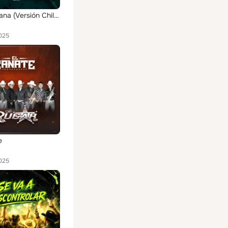
La Marciana (Versión Chilena)
025
e
025