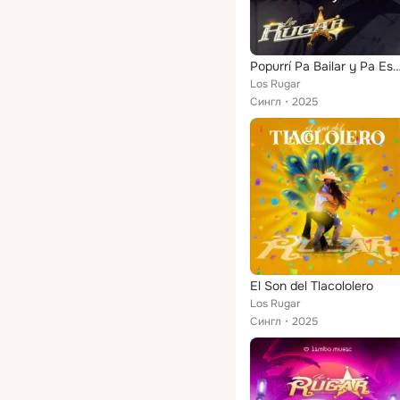
Popurrí Pa Bailar y Pa Escuchar: Así Fue/ Cortinas Guindas/ El Caderazo/ El Olotito/ Santa Cecilia/ La B
Los Rugar
Сингл
2025
El Son del Tlacololero
Los Rugar
Сингл
2025