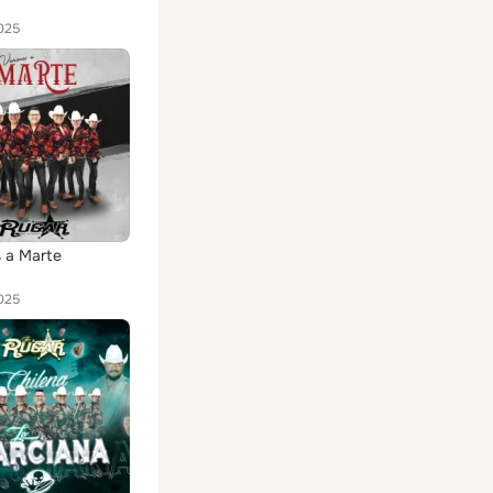
025
 a Marte
025