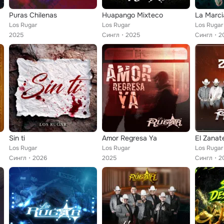
Puras Chilenas
Huapango Mixteco
Los Rugar
Los Rugar
Los Rugar
2025
Сингл
2025
Сингл
2
Sin ti
Amor Regresa Ya
El Zanat
Los Rugar
Los Rugar
Los Rugar
Сингл
2026
2025
Сингл
2