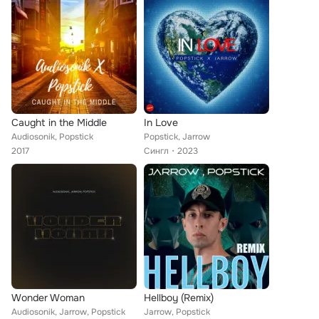
Caught in the Middle
In Love
Audiosonik, Popstick
Popstick, Jarrow
2017
Сингл
2023
Wonder Woman
Hellboy (Remix)
Audiosonik, Jarrow, Popstick
Jarrow, Popstick