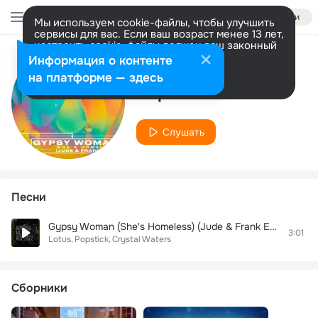
Войти
Мы используем cookie-файлы, чтобы улучшить
сервисы для вас. Если ваш возраст менее 13 лет,
настроить cookie-файлы должен ваш законный
представитель.
Больше информации
Информация о контенте
Исполнитель
Разрешить все
Настроить
на платформе — здесь
Popstick
Слушать
Песни
Gypsy Woman (She's Homeless) (Jude & Frank Edit)
3:01
Lotus
Popstick
Crystal Waters
Сборники