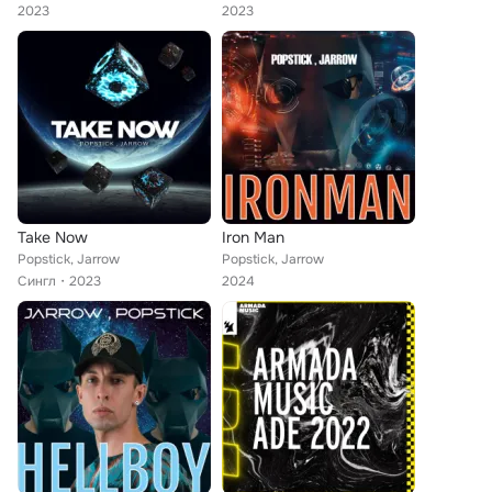
2023
2023
Take Now
Iron Man
Popstick, Jarrow
Popstick, Jarrow
Сингл
2023
2024