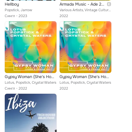
Hellboy
Armada Music - Ade 2022
Popstick, Jarrow
Various Artists, Vintage Culture, Carola, ARTY, Kryder, Armin van Buuren, Kura, AVIAN GRAYS, Chicane, Pablo Nouvelle, Nicholas G...
Сингл
2023
2022
Gypsy Woman (She's Homeless) (Jude & Frank Edit)
Gypsy Woman (She's Homeless) (Jude & Frank Edit)
Lotus, Popstick, Crystal Waters
Lotus, Popstick, Crystal Waters
Сингл
2022
2022