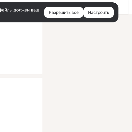
Помощь
Войти
й
e-файлы должен ваш
Разрешить все
Настроить
Правая
колонка