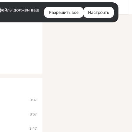
Помощь
Войти
й
e-файлы должен ваш
Разрешить все
Настроить
Правая
колонка
3:37
3:57
3:47