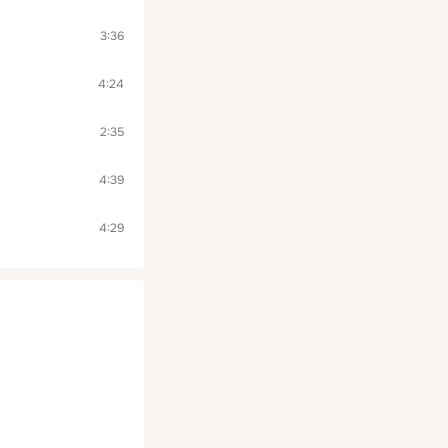
3:36
4:24
2:35
4:39
4:29