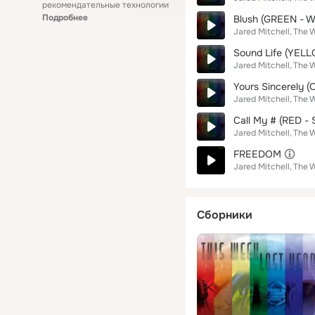
рекомендательные технологии
Подробнее
Blush (GREEN - W
Jared Mitchell
The W
Sound Life (YELL
Jared Mitchell
The W
Yours Sincerely 
Jared Mitchell
The W
Call My # (RED - 
Jared Mitchell
The W
FREEDOM
Jared Mitchell
The W
Сборники