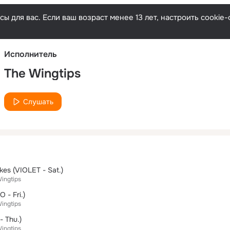
Русски
ы для вас. Если ваш возраст менее 13 лет, настроить cooki
Исполнитель
The Wingtips
Слушать
es (VIOLET - Sat.)
ingtips
 - Fri.)
ingtips
- Thu.)
ingtips