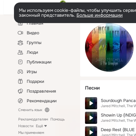
Мы используем cookie-файлы, чтобы улучшить сервис
законный представитель.
Больше информации
Левая
Главная
колонка
Видео
Группы
Люди
Публикации
Игры
Подарки
Песни
Поздравления
Sourdough Pancak
Рекомендации
Jared Mitchell
The W
Сменить язык
Showin Up (INDIGO
Рекламодателям
Помощь
Jared Mitchell
The W
Новости
Ещё
Deep Rest (BLUE 
Мы применяем
Jared Mitchell
The W