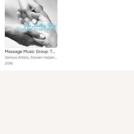
Massage Music Group: The Healing Way, Vol. 2
Various Artists, Steven Halpern, Satori, Jim Bajor, Diana Gazes & The Lighteam, Christopher Knight, Jean-Claude Bensimon, The Ne...
2016