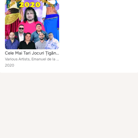
Cele Mai Tari Jocuri Țigănești 2020
Various Artists, Emanuel de la Cluj, Godici, Eugen Casanova, Ovidiu de la Zau, Flaviu de la Cluj, Bobby Rostas, Bogdan Alexandru...
2020