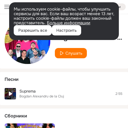
Войти
Мы используем cookie-файлы, чтобы улучшить
сервисы для вас. Если ваш возраст менее 13 лет,
настроить cookie-файлы должен ваш законный
представитель.
Больше информации
Исполнитель
Разрешить все
Настроить
Bogdan Alexandru de la Cluj
Слушать
Песни
Suprema
2:55
Bogdan Alexandru de la Cluj
Сборники