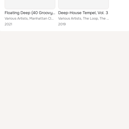
Floating Deep (40 Groovy Tunes), Vol. 4
Deep-House Tempel, Vol. 3
Various Artists, Manhattan Club, Bill Flynn, Cris Roberts, Patrik Kee, Soul Lovers, Fine House, Philter Corporation, Alexander D...
Various Artists, The Loop, The Models, Mangrovia, Vince Lourenzo, Fine House, David Rimmel, Anthony Maserati, Mark Torrell, Cand...
2021
2019