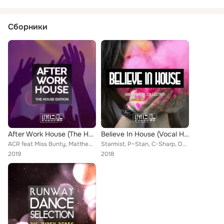
Сборники
After Work House (The House Edition)
Believe In House (Vocal House Collection)
ACR feat Miss Bunty, Matthew Brown, Astrit Kurtaim, Made Of Light, Dankann, ANGELIKA, TheDjLawyer & ACR, Blaq Samurai, Out-O The...
Starmist, P~Stan, C-Sharp, DJ Ex, Pablo Raster, Ludvig Arrow, Arif Ressmann, Hifler Boox, Shabuungo, Nitrous, Turtilian, Cj_BEEP
2019
2018