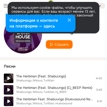
Войти
Мы используем cookie-файлы, чтобы улучшить
сервисы для вас. Если ваш возраст менее 13 лет,
настроить cookie-файлы должен ваш законный
представитель.
Больше информации
Информация о контенте
Исполнитель
Разрешить все
Настроить
на платформе — здесь
Shabuungo
Слушать
Песни
The Herbman (Feat. Shabuungo)
4:40
Shabuungo
Nitrous
Turtilian
The Herbman (Feat. Shabuungo) (Cj_BEEP Remix)
5:45
Shabuungo
Nitrous
Turtilian
Cj_BEEP
The Herbman Feat. Shabuungo (Huevosound Remix)
4:41
Shabuungo
Nitrous
Turtilian
Huevosound