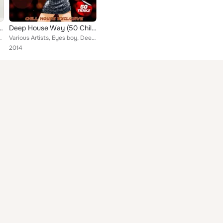
Deep and Chill House Modern Selection)
Deep House Way (50 Chill House Exclusive Tracks)
 Lover, Deep Joke, Dynosphere, Soulflam, Jack J...
Various Artists, Eyes boy, Deep Forest Jump, Hippo Dukly, Deadly Ride, Fresh Journal, Loose Culture, Desert sign, Sine Tunes, Jo...
2014