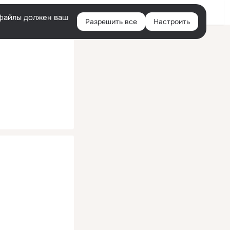
Помощь
Войти
й
e-файлы должен ваш
Разрешить все
Настроить
Правая
колонка