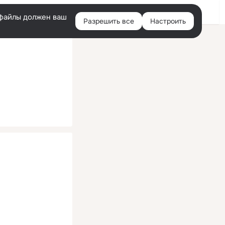
Помощь
Войти
й
e-файлы должен ваш
Разрешить все
Настроить
Правая
колонка