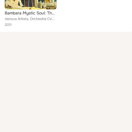
Bambara Mystic Soul: The Raw Sound of Burkina Faso 1974-1979 (Analog Africa No. 10)
Various Artists, Orchestre CVD, Sandwidi Pierre, Abdoulaye Cisse, Mangue Konde, Afro Soul System, Coulibaly Tidiani, Traoré Seyd...
2011