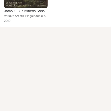
Jambú E Os Míticos Sons Da Amazônia (Analog Africa No. 28)
Various Artists, Magalhães e sua Guitarra, Vieira e Seu Conjunto, Messias Holanda, Mestre Cupijó e Seu Ritmo, Pinduca, Os Quente...
2019