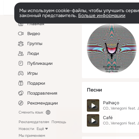
Мы используем cookie-файлы, чтобы улучшить сервис
законный представитель.
Больше информации
Левая
Главная
колонка
Видео
Группы
Люди
Публикации
Игры
Подарки
Песни
Поздравления
Palhaço
Рекомендации
CO.
Venegoni
feat.
Сменить язык
Café
Рекламодателям
Помощь
CO.
Venegoni
feat.
Новости
Ещё
Мы применяем