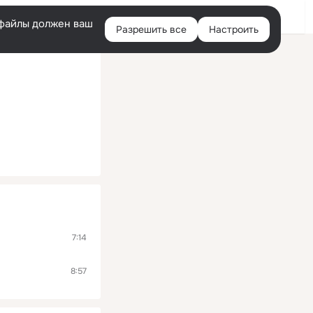
Помощь
Войти
й
e-файлы должен ваш
Разрешить все
Настроить
Правая
колонка
7:14
8:57