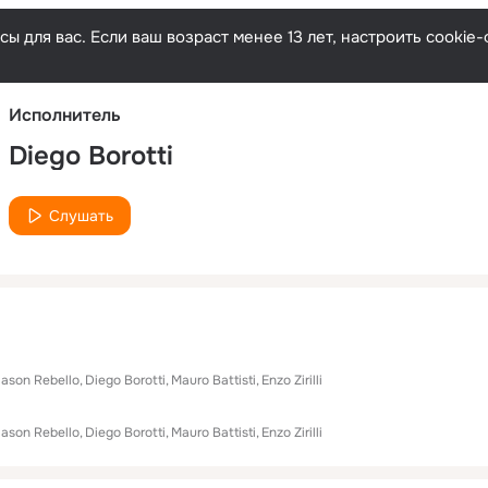
Русски
ы для вас. Если ваш возраст менее 13 лет, настроить cooki
Исполнитель
Diego Borotti
Слушать
Jason Rebello
Diego Borotti
Mauro Battisti
Enzo Zirilli
Jason Rebello
Diego Borotti
Mauro Battisti
Enzo Zirilli