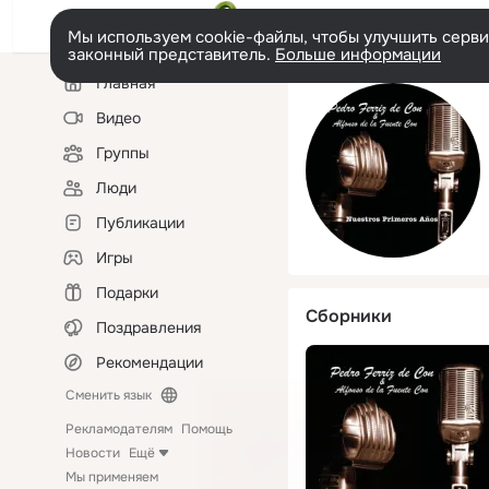
Мы используем cookie-файлы, чтобы улучшить сервис
законный представитель.
Больше информации
Левая
Главная
колонка
Видео
Группы
Люди
Публикации
Игры
Подарки
Сборники
Поздравления
Рекомендации
Сменить язык
Рекламодателям
Помощь
Новости
Ещё
Мы применяем