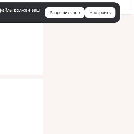
Помощь
Войти
й
e-файлы должен ваш
Разрешить все
Настроить
Правая
колонка