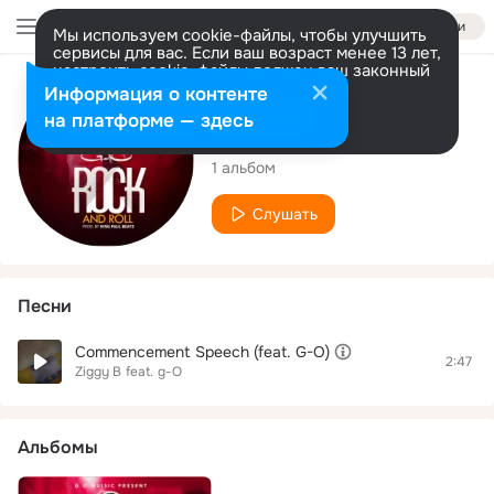
Войти
Мы используем cookie-файлы, чтобы улучшить
сервисы для вас. Если ваш возраст менее 13 лет,
настроить cookie-файлы должен ваш законный
представитель.
Больше информации
Исполнитель
Информация о контенте
Разрешить все
Настроить
на платформе — здесь
g-O
1 альбом
Слушать
Песни
Commencement Speech (feat. G-O)
2:47
Ziggy B
feat.
g-O
Альбомы